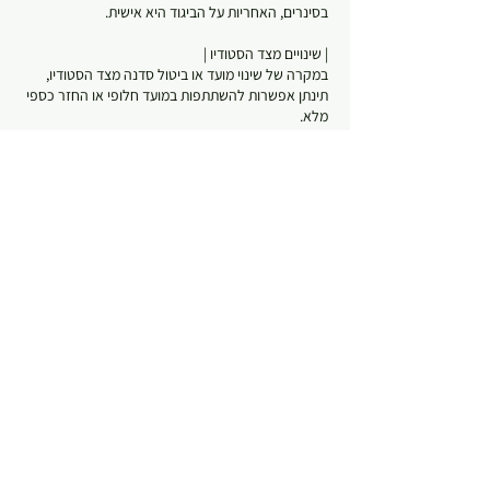
במקרה של שינוי מועד או ביטול סדנה מצד הסטודיו,
תינתן אפשרות להשתתפות במועד חלופי או החזר כספי
במידה וקיימת רגישות לחומרים או מגבלה רפואית
רלוונטית, יש לעדכן מראש.
החל
מ-370
שעה
ש
החל מ-‏370 ‏₪
שקלים
חדשים
ע
ליצור ביחד
פרטי איש הקשר