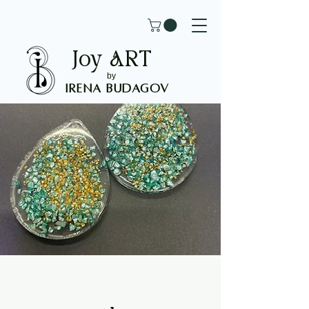
Joy
ART
by
Irena Budagov