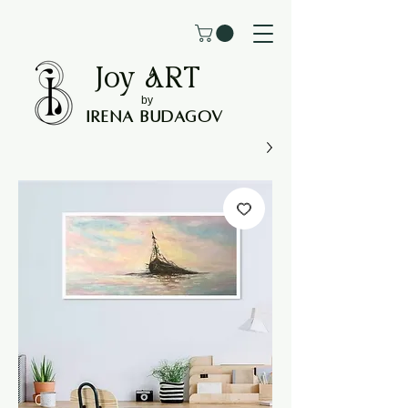
Joy
ART
by
Irena Budagov