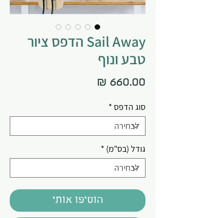
Sail Away הדפס ציור
טבע ונוף
מחיר
סוג הדפס
*
גודל (בס"מ)
*
הוסיפו אותי