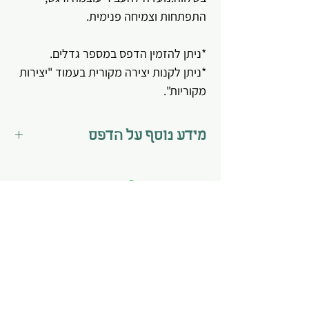
התפתחות וצמיחה פנימית.
*ניתן להזמין הדפס במספר גדלים.
*ניתן לקנות יצירה מקורית בעמוד "יצירות
מקוריות".
מידע נוסף על הדפס
*הדפס מגיע מתוח על קנווס מוכן לתלייה.
*תליית ההדפס היא באחריות הלקוח
בלבד.
*הצבעוניות עשויה להשתנות בהתאם
למסך/צג.
עמוד הבית
אודות
שאלות נפוצות
סיפור שלי
תקנון האתר
מה אני מציעה
מדיניות פרטיות
לקוחות מספרים
מדיניות משלוחים
כתבו
עליי