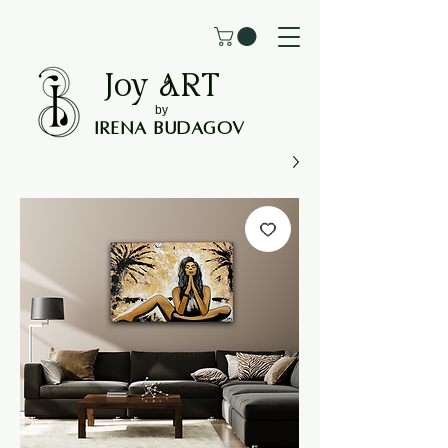
Joy
ART
by
Irena Budagov