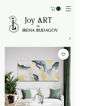
Joy
ART
by
Irena Budagov