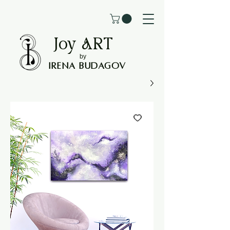
Joy
ART
by
Irena Budagov