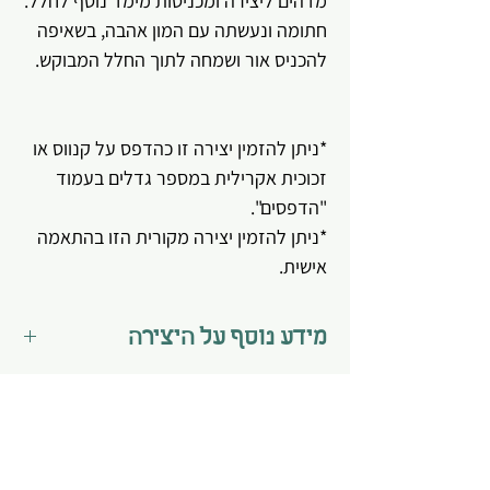
מדהים ליצירה ומכניסות מימד נוסף לחלל.
חתומה ונעשתה עם המון אהבה, בשאיפה
להכניס אור ושמחה לתוך החלל המבוקש.
*ניתן להזמין יצירה זו כהדפס על קנווס או
זכוכית אקרילית במספר גדלים בעמוד
"הדפסים".
*ניתן להזמין יצירה מקורית הזו בהתאמה
אישית.
מידע נוסף על היצירה
*היצירה מגיעה מתוחה על קנווס מוכנה
לתלייה.
*מצופה בוורניש - לכה מיוחדת השומרת
על בד הקנווס ועל הצבעים לאורך זמן, כך