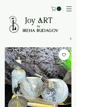
Joy
ART
by
Irena Budagov