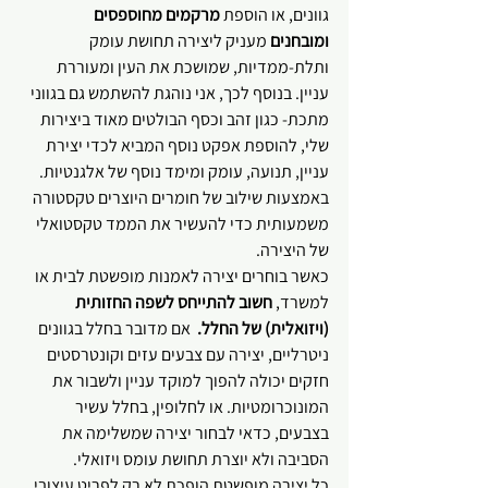
גוונים, או הוספת 
מרקמים מחוספסים 
ומובחנים
 מעניק ליצירה תחושת עומק 
ותלת-ממדיות, שמושכת את העין ומעוררת 
עניין. בנוסף לכך, אני נוהגת להשתמש גם בגווני 
מתכת- כגון זהב וכסף הבולטים מאוד ביצירות 
שלי, להוספת אפקט נוסף המביא לכדי יצירת 
עניין, תנועה, עומק ומימד נוסף של אלגנטיות.  
באמצעות שילוב של חומרים היוצרים טקסטורה 
משמעותית כדי להעשיר את הממד טקסטואלי 
של היצירה.
כאשר בוחרים יצירה לאמנות מופשטת לבית או 
למשרד, 
חשוב להתייחס לשפה החזותית 
(ויזואלית) של החלל.
  אם מדובר בחלל בגוונים 
ניטרליים, יצירה עם צבעים עזים וקונטרסטים 
חזקים יכולה להפוך למוקד עניין ולשבור את 
המונוכרומטיות. או לחלופין, בחלל עשיר 
בצבעים, כדאי לבחור יצירה שמשלימה את 
הסביבה ולא יוצרת תחושת עומס ויזואלי. 
כל יצירה מופשטת הופכת לא רק לפריט עיצובי, 