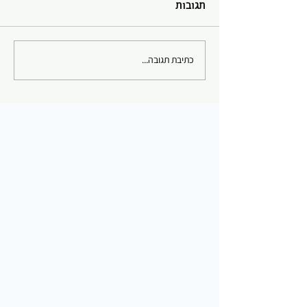
תגובות
כתיבת תגובה...
אמנות כביטוי: למה האדם
צייר ויצר עוד לפני שהבין
שהוא יוצר?