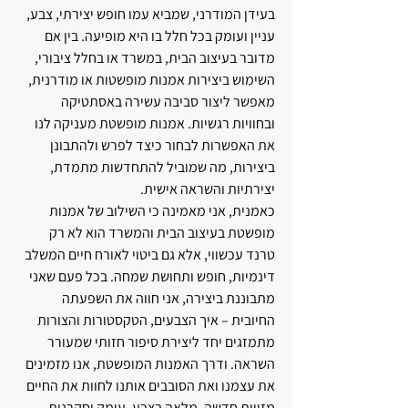
בעידן המודרני, שמביא עמו חופש יצירתי, צבע, 
עניין ועומק בכל חלל בו היא מופיעה. בין אם 
מדובר בעיצוב הבית, במשרד או בחלל ציבורי, 
השימוש ביצירות אמנות מופשטות או מודרנית, 
מאפשר ליצור סביבה עשירה באסתטיקה 
ובחוויות רגשיות. אמנות מופשטת מעניקה לנו 
את האפשרות לבחור כיצד לפרש ולהתבונן 
ביצירות, מה שמוביל להתחדשות מתמדת, 
יצירתיות והשראה אישית.
כאמנית, אני מאמינה כי השילוב של אמנות 
מופשטת בעיצוב הבית והמשרד הוא לא רק 
טרנד עכשווי, אלא גם ביטוי לאורח חיים המשלב 
דינמיות, חופש ותחושת שמחה. בכל פעם שאני 
מתבוננת ביצירה, אני חווה את השפעתה 
החיובית – איך הצבעים, הטקסטורות והצורות 
מתמזגים יחד ליצירת סיפור חזותי שמעורר 
השראה. ודרך האמנות המופשטת, אנו מזמינים 
את עצמנו ואת הסובבים אותנו לחוות את החיים 
מזווית חדשה, מלאה בצבע, עומק וסקרנות.