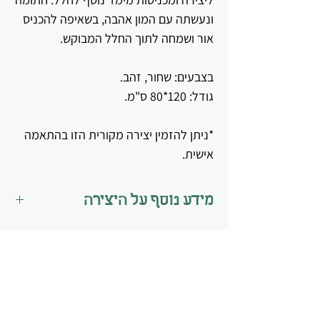
ונעשתה עם המון אהבה, בשאיפה להכניס
אור ושמחה לתוך החלל המבוקש.
בצבעים: שחור, זהב.
גודל: 120*80 ס"מ.
*ניתן להזמין יצירה מקורית הזו בהתאמה
אישית.
מידע נוסף על היצירה
*היצירה מגיעה מתוחה על קנווס מוכנה
לתלייה.
*מצופה בוורניש - לכה מיוחדת השומרת
על בד הקנווס ועל הצבעים לאורך זמן, כך
שניתן גם לנקות בעדינות במידה והצטרב
עמוד הבית
אודות