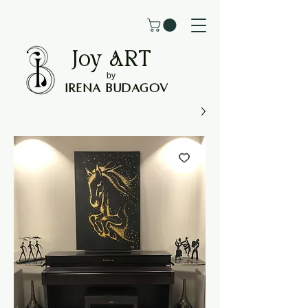
Joy
ART
by
Irena Budagov